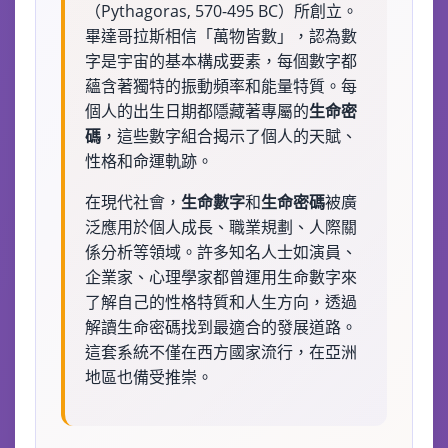
（Pythagoras, 570-495 BC）所創立。
畢達哥拉斯相信「萬物皆數」，認為數
字是宇宙的基本構成要素，每個數字都
蘊含著獨特的振動頻率和能量特質。每
個人的出生日期都隱藏著專屬的
生命密
碼
，這些數字組合揭示了個人的天賦、
性格和命運軌跡。
在現代社會，
生命數字
和
生命密碼
被廣
泛應用於個人成長、職業規劃、人際關
係分析等領域。許多知名人士如演員、
企業家、心理學家都曾運用生命數字來
了解自己的性格特質和人生方向，透過
解讀生命密碼找到最適合的發展道路。
這套系統不僅在西方國家流行，在亞洲
地區也備受推崇。