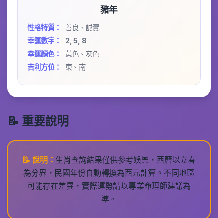
豬年
性格特質：
善良、誠實
幸運數字：
2, 5, 8
幸運顏色：
黃色、灰色
吉利方位：
東、南
📝 重要說明
📝 說明：
生肖查詢結果僅供參考娛樂，西曆以立春
為分界，民國年份自動轉換為西元計算。不同地區
可能存在差異，實際運勢請以專業命理師建議為
準。