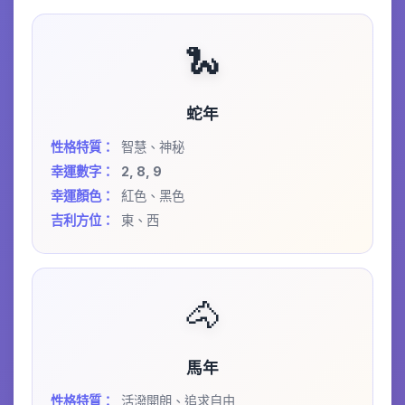
🐍
蛇年
性格特質：
智慧、神秘
幸運數字：
2, 8, 9
幸運顏色：
紅色、黑色
吉利方位：
東、西
🐴
馬年
性格特質：
活潑開朗、追求自由