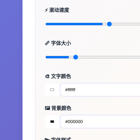
⚡ 滚动速度
📏 字体大小
🎨 文字颜色
🖼️ 背景颜色