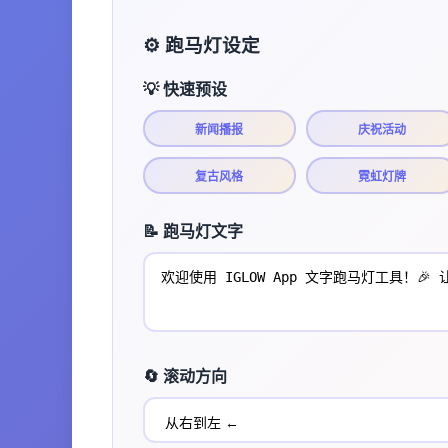
⚙️ 跑马灯设定
💡 快速预设
新闻播报
庆祝活动
复古风格
霓虹灯牌
📝 跑马灯文字
🔄 滚动方向