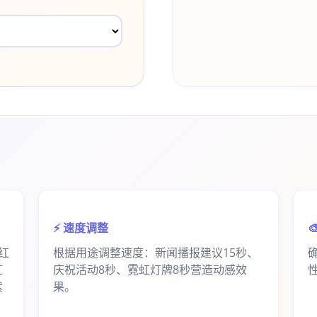
⚡ 速度调整

红
根据用途调整速度：新闻播报建议15秒、
虹
庆祝活动8秒、霓虹灯牌8秒营造动感效
紫
果。