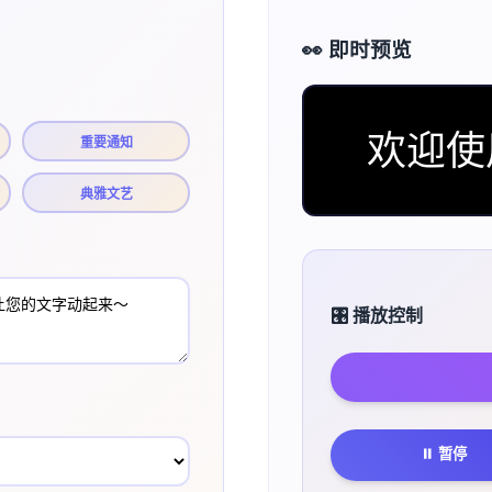
👀 即时预览
欢迎使用 
重要通知
典雅文艺
🎛️ 播放控制
⏸️ 暂停