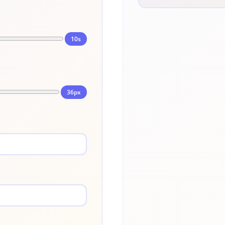
10s
36px