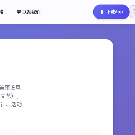
📱
落格
💬 联系我们
下载App
美预设风
雅文艺），
设计、活动