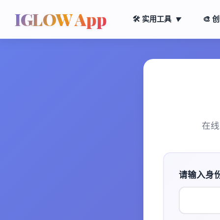
IGLOW App
🛠️ 实用工具
🎨 
▼
在线
请输入身