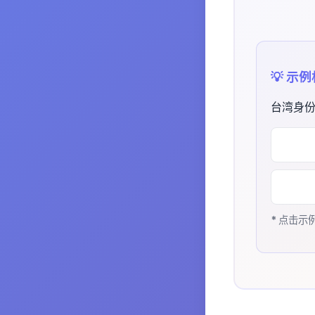
💡 示
台湾身份
* 点击