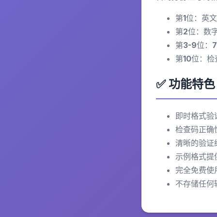
第1位：英
第2位：数字
第3-9位：
第10位：检
✅ 功能特色
即时格式验
检查码正确
清晰的验证
示例格式提
完全免费使
不存储任何