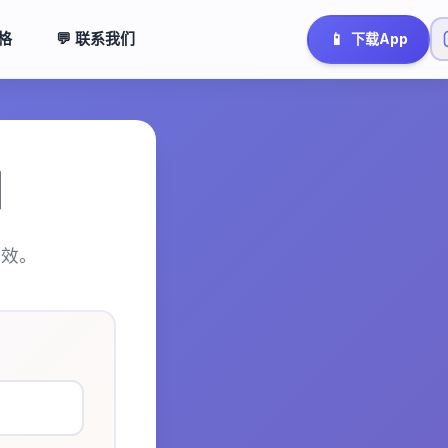
📱
落格
💬 联系我们
下载App

有效。