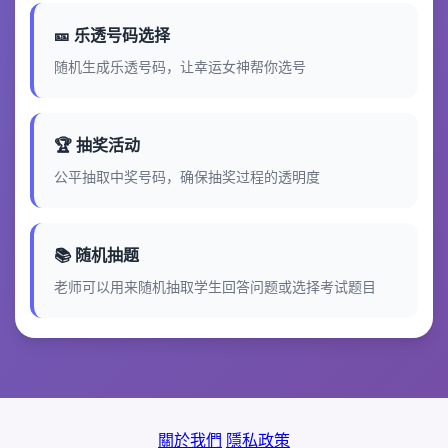
🎫 乐透号码选择
随机生成乐透号码，让幸运女神帮你选号
🏆 抽奖活动
公平抽取中奖号码，确保抽奖过程的透明度
📚 随机抽题
老师可以用来随机抽取学生回答问题或选择考试题目
關於我們
隱私政策