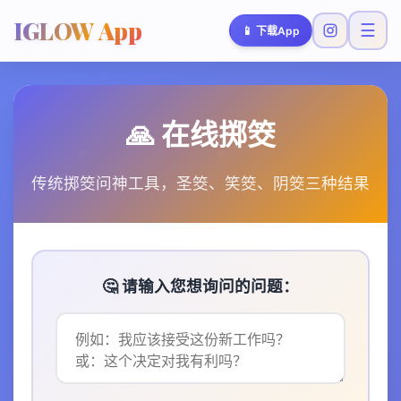
IGLOW App
☰
📱
下载App
🙏 在线掷筊
传统掷筊问神工具，圣筊、笑筊、阴筊三种结果
🤔 请输入您想询问的问题：