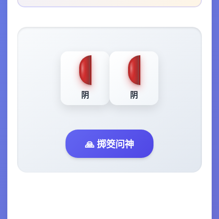
阴
阴
🙏 掷筊问神