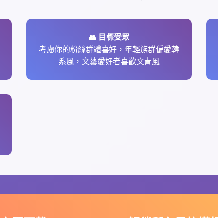
👥 目標受眾
考慮你的粉絲群體喜好，年輕族群偏愛韓
系風，文藝愛好者喜歡文青風