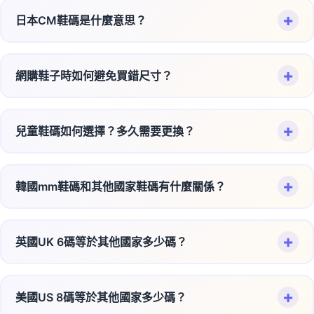
用筆標記腳尖最前端和腳跟最後端的位置
+
日本CM鞋碼是什麼意思？
美國US鞋碼：
以英吋為基礎，男女鞋計算方式不同，
量測兩點之間的直線距離即為腳長
女鞋號碼通常比男鞋大1.5號
日本CM鞋碼最直觀簡單：
建議下午測量
，因為腳部會稍微腫脹，更接近穿鞋時的
歐洲EUR鞋碼：
以公分為基礎，男女統一標準，較為
+
網購鞋子時如何避免買錯尺寸？
狀態
直接以腳長公分數表示，例如腳長25cm就是25號鞋
簡單直觀
以較長的那隻腳為準（大多數人兩腳大小略有差異）
這種標示方式在亞洲地區越來越普遍
網購買鞋7個必備技巧：
常見對照範例：
測量結果加上0.5-1cm作為舒適空間
特別是
運動鞋品牌
（如Nike、Adidas、New Balance
+
兒童鞋碼如何選擇？多久需要更換？
測量腳長：
按照正確方法測量並記錄
美國男鞋 US 8 ≈ 歐洲 EUR 41
等）廣泛採用
查看尺碼表：
每個品牌都有自己的尺碼對照表
美國女鞋 US 8 ≈ 歐洲 EUR 38.5
兒童鞋選購指南：
💡 小提醒：穿厚襪子時建議選大半號
避免了複雜的換算公式，最容易理解
注意品牌差異：
歐美品牌通常偏大，亞洲品牌偏小
美國兒童鞋與歐洲鞋碼差異較小
+
韓國mm鞋碼和其他國家鞋碼有什麼關係？
快速成長期：
兒童腳部成長很快，需要定期測量
優點：
閱讀評價：
其他買家的尺寸建議非常重要
舒適空間：
鞋內要保留1-1.5cm的成長空間
韓國mm鞋碼特色：
無需複雜換算，直接對應腳長
🎯 使用我們的換算工具可以進行精確轉換！
考慮鞋款設計：
尖頭鞋建議大半號，運動鞋可選正常尺
觀察步態：
注意孩子走路是否正常，有無不適
+
英國UK 6碼等於其他國家多少碼？
寸
男女鞋統一標準
以毫米(mm)為單位，比日本CM更精確
避免過大：
不要為了省錢買太大的鞋，會影響步態發展
選擇退換保障：
確保有7-14天退換貨服務
國際通用性強
通常是日本CM數值乘以10，例如：25cm = 250mm
英國UK 6碼換算對照：
更換頻率建議：
使用換算工具：
我們的工具幫您精確對照各國鞋碼
韓國品牌（如Samsung、LG聯名鞋款）常用此標示
+
美國US 8碼等於其他國家多少碼？
🇬🇧 英國 UK 6 = 🇯🇵 日本 25.0cm
📏 建議：測量腳長後直接選擇對應的CM數，再加
在韓流文化影響下，越來越多人接觸這種標示