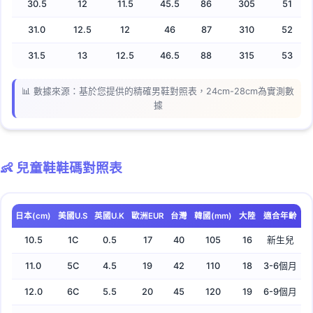
30.5
12
11.5
45.5
86
305
51
31.0
12.5
12
46
87
310
52
31.5
13
12.5
46.5
88
315
53
📊 數據來源：基於您提供的精確男鞋對照表，24cm-28cm為實測數
據
👶 兒童鞋鞋碼對照表
日本(cm)
美國U.S
英國U.K
歐洲EUR
台灣
韓國(mm)
大陸
適合年齡
10.5
1C
0.5
17
40
105
16
新生兒
11.0
5C
4.5
19
42
110
18
3-6個月
12.0
6C
5.5
20
45
120
19
6-9個月