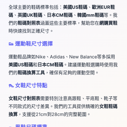
全球主要的鞋碼標準包括：
美國US鞋碼
、
歐洲EUR鞋
碼
、
英國UK鞋碼
、
日本CM鞋碼
、
韓國mm鞋碼
等。我
們的
鞋碼對照表
涵蓋這些主要標準，幫助您在
網購買鞋
時快速找到正確尺寸。
👟 運動鞋尺寸選擇
運動鞋品牌如Nike、Adidas、New Balance等多採用
美國US鞋碼
和
日本CM鞋碼
。建議運動鞋選購時使用我
們的
鞋碼換算工具
，確保有足夠的運動空間。
👠 女鞋尺寸特點
女鞋尺寸對照表
需要特別注意高跟鞋、平底鞋、靴子等
不同款式的尺寸差異。我們的工具提供精確的
女鞋鞋碼
換算
，支援從21cm到28cm的完整範圍。