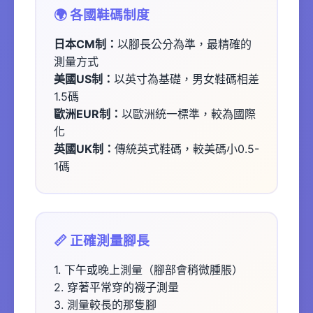
🌍 各國鞋碼制度
日本CM制：
以腳長公分為準，最精確的
測量方式
美國US制：
以英寸為基礎，男女鞋碼相差
1.5碼
歐洲EUR制：
以歐洲統一標準，較為國際
化
英國UK制：
傳統英式鞋碼，較美碼小0.5-
1碼
📏 正確測量腳長
1. 下午或晚上測量（腳部會稍微腫脹）
2. 穿著平常穿的襪子測量
3. 測量較長的那隻腳