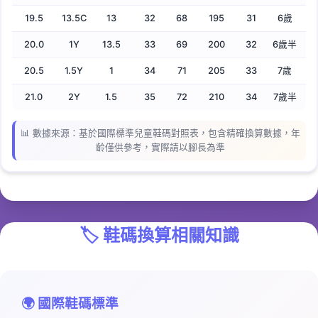
19.5
13.5C
13
32
68
195
31
6歲
20.0
1Y
13.5
33
69
200
32
6歲半
20.5
1.5Y
1
34
71
205
33
7歲
21.0
2Y
1.5
35
72
210
34
7歲半
📊 數據來源：基於國際標準兒童鞋碼對照表，包含精確換算數據，年
齡僅供參考，實際請以腳長為準
🏷️
鞋碼換算相關知識
🌍 國際鞋碼標準