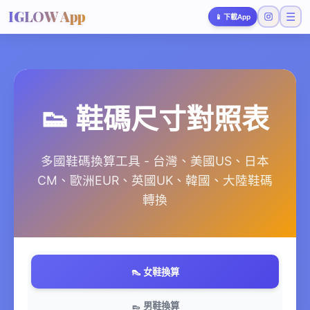
IGLOW App
☰
📱
下載App
👟 鞋碼尺寸對照表
多國鞋碼換算工具 - 台灣、美國US、日本
CM、歐洲EUR、英國UK、韓國、大陸鞋碼
轉換
👠 女鞋換算
👞 男鞋換算