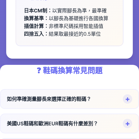
日本CM制：
以實際腳長為準，最準確
換算基準：
以腳長為基礎進行各國換算
插值計算：
非標準尺碼採用智能插值
四捨五入：
結果取最接近的0.5單位
❓
鞋碼換算常見問題
+
如何準確測量腳長來選擇正確的鞋碼？
正確測量腳長的步驟：
+
美國US鞋碼和歐洲EUR鞋碼有什麼差別？
準備一張A4紙和尺或捲尺
赤腳站在紙上，身體重心平均分配
兩種鞋碼系統的主要差異：