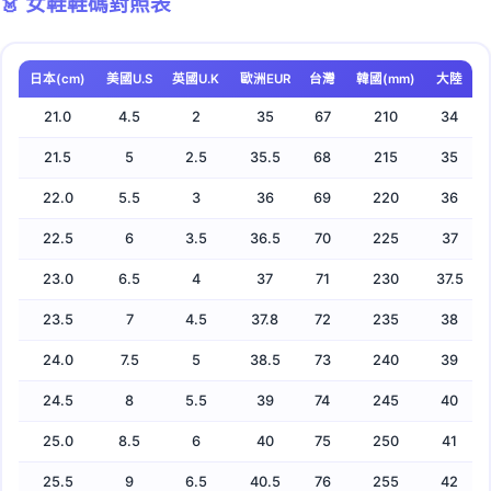
👗 女鞋鞋碼對照表
24.0
5.5
5
39
73
240
38
（男鞋）
🇹🇼 台灣 75號 = 🇰🇷 韓國 250mm
👟 實用提醒：25cm是很常見的尺寸，約適合腳長
🇺🇸 美國女鞋 US 8 = 🇰🇷 韓國 245mm
24.5
6
5.5
39.5
74
245
39
🇹🇼 台灣 75號 = 🇨🇳 大陸 40號
24.5-25cm的人穿著
🇺🇸 美國女鞋 US 8 = 🇨🇳 大陸 36號
📝 說明：歐洲碼男女略有差異，主要體現在對應的腳
日本(cm)
美國U.S
英國U.K
歐洲EUR
台灣
韓國(mm)
大陸
25.0
6.5
6
40
75
250
40
長cm數不同
🇹🇼 台灣鞋碼小知識：台灣鞋碼系統與日本cm數有
21.0
4.5
2
35
67
210
34
⚠️ 重要：美國鞋碼男女差異很大，購買時務必確認是
25.5
7
6.5
40.5
76
255
41
固定換算關係，75號對應25cm
男鞋還是女鞋！
21.5
5
2.5
35.5
68
215
35
26.0
7.5
7
41
77
260
42
22.0
5.5
3
36
69
220
36
26.5
8
7.5
41.5
78
265
43
22.5
6
3.5
36.5
70
225
37
27.0
8.5
8
42
79
270
44
23.0
6.5
4
37
71
230
37.5
27.5
9
8.5
42.5
80
275
45
23.5
7
4.5
37.8
72
235
38
28.0
9.5
9
43
81
280
46
24.0
7.5
5
38.5
73
240
39
28.5
10
9.5
43.5
82
285
47
24.5
8
5.5
39
74
245
40
29.0
10.5
10
44
83
290
48
25.0
8.5
6
40
75
250
41
25.5
9
6.5
40.5
76
255
42
29.5
11
10.5
44.5
84
295
49