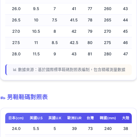
26.0
9.5
7
41
77
260
43
30.0
11.5
11
45
85
300
50
26.5
10
7.5
41.5
78
265
44
📊 男鞋尺碼特點：
27.0
10.5
8
42
79
270
45
尺碼範圍：
24cm-30cm涵蓋大部分男性腳型
27.5
11
8.5
42.5
80
275
46
常見尺碼：
25-27cm是最常見的男鞋尺碼
28.0
11.5
9
43
81
280
47
品牌建議：
運動鞋品牌多採用美國US碼或日本CM碼
商務皮鞋：
歐洲品牌多使用EUR碼標示
📊 數據來源：基於國際標準鞋碼對照表編制，包含精確測量數據
👞 實用建議：男鞋選購時建議預留0.5-1cm空間，確
保舒適度和透氣性
👞 男鞋鞋碼對照表
日本(cm)
美國U.S
英國U.K
歐洲EUR
台灣
韓國(mm)
大陸
24.0
5.5
5
39
73
240
38