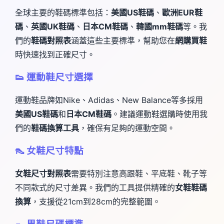
全球主要的鞋碼標準包括：
美國US鞋碼
、
歐洲EUR鞋
碼
、
英國UK鞋碼
、
日本CM鞋碼
、
韓國mm鞋碼
等。我
們的
鞋碼對照表
涵蓋這些主要標準，幫助您在
網購買鞋
時快速找到正確尺寸。
👟 運動鞋尺寸選擇
運動鞋品牌如Nike、Adidas、New Balance等多採用
美國US鞋碼
和
日本CM鞋碼
。建議運動鞋選購時使用我
們的
鞋碼換算工具
，確保有足夠的運動空間。
👠 女鞋尺寸特點
女鞋尺寸對照表
需要特別注意高跟鞋、平底鞋、靴子等
不同款式的尺寸差異。我們的工具提供精確的
女鞋鞋碼
換算
，支援從21cm到28cm的完整範圍。