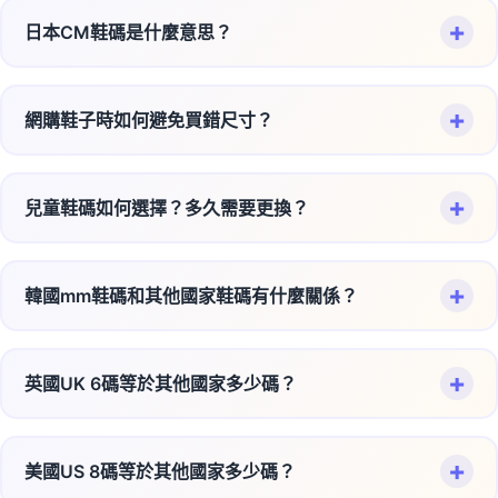
用筆標記腳尖最前端和腳跟最後端的位置
+
日本CM鞋碼是什麼意思？
美國US鞋碼：
以英吋為基礎，男女鞋計算方式不同，
量測兩點之間的直線距離即為腳長
女鞋號碼通常比男鞋大1.5號
日本CM鞋碼最直觀簡單：
建議下午測量
，因為腳部會稍微腫脹，更接近穿鞋時的
歐洲EUR鞋碼：
以公分為基礎，男女統一標準，較為
+
網購鞋子時如何避免買錯尺寸？
狀態
直接以腳長公分數表示，例如腳長25cm就是25號鞋
簡單直觀
以較長的那隻腳為準（大多數人兩腳大小略有差異）
這種標示方式在亞洲地區越來越普遍
網購買鞋7個必備技巧：
常見對照範例：
測量結果加上0.5-1cm作為舒適空間
特別是
運動鞋品牌
（如Nike、Adidas、New Balance
+
兒童鞋碼如何選擇？多久需要更換？
測量腳長：
按照正確方法測量並記錄
美國男鞋 US 8 ≈ 歐洲 EUR 41
等）廣泛採用
查看尺碼表：
每個品牌都有自己的尺碼對照表
美國女鞋 US 8 ≈ 歐洲 EUR 38.5
兒童鞋選購指南：
💡 小提醒：穿厚襪子時建議選大半號
避免了複雜的換算公式，最容易理解
注意品牌差異：
歐美品牌通常偏大，亞洲品牌偏小
美國兒童鞋與歐洲鞋碼差異較小
+
韓國mm鞋碼和其他國家鞋碼有什麼關係？
快速成長期：
兒童腳部成長很快，需要定期測量
優點：
閱讀評價：
其他買家的尺寸建議非常重要
舒適空間：
鞋內要保留1-1.5cm的成長空間
韓國mm鞋碼特色：
無需複雜換算，直接對應腳長
🎯 使用我們的換算工具可以進行精確轉換！
考慮鞋款設計：
尖頭鞋建議大半號，運動鞋可選正常尺
觀察步態：
注意孩子走路是否正常，有無不適
+
英國UK 6碼等於其他國家多少碼？
寸
男女鞋統一標準
以毫米(mm)為單位，比日本CM更精確
避免過大：
不要為了省錢買太大的鞋，會影響步態發展
選擇退換保障：
確保有7-14天退換貨服務
國際通用性強
通常是日本CM數值乘以10，例如：25cm = 250mm
英國UK 6碼換算對照：
更換頻率建議：
使用換算工具：
我們的工具幫您精確對照各國鞋碼
韓國品牌（如Samsung、LG聯名鞋款）常用此標示
+
美國US 8碼等於其他國家多少碼？
🇬🇧 英國 UK 6 = 🇯🇵 日本 25.0cm
📏 建議：測量腳長後直接選擇對應的CM數，再加
在韓流文化影響下，越來越多人接觸這種標示