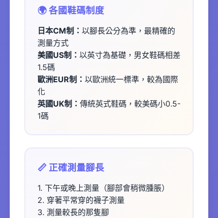
🌍 各國鞋碼制度
日本CM制：
以腳長公分為準，最精確的
測量方式
美國US制：
以英寸為基礎，男女鞋碼相差
1.5碼
歐洲EUR制：
以歐洲統一標準，較為國際
化
英國UK制：
傳統英式鞋碼，較美碼小0.5-
1碼
📏 正確測量腳長
1. 下午或晚上測量（腳部會稍微腫脹）
2. 穿著平常穿的襪子測量
3. 測量較長的那隻腳