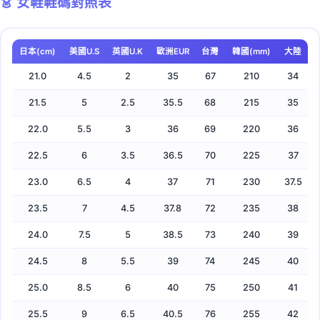
👗 女鞋鞋碼對照表
24.0
5.5
5
39
73
240
38
（男鞋）
🇹🇼 台灣 75號 = 🇰🇷 韓國 250mm
👟 實用提醒：25cm是很常見的尺寸，約適合腳長
🇺🇸 美國女鞋 US 8 = 🇰🇷 韓國 245mm
24.5
6
5.5
39.5
74
245
39
🇹🇼 台灣 75號 = 🇨🇳 大陸 40號
24.5-25cm的人穿著
🇺🇸 美國女鞋 US 8 = 🇨🇳 大陸 36號
📝 說明：歐洲碼男女略有差異，主要體現在對應的腳
日本(cm)
美國U.S
英國U.K
歐洲EUR
台灣
韓國(mm)
大陸
25.0
6.5
6
40
75
250
40
長cm數不同
🇹🇼 台灣鞋碼小知識：台灣鞋碼系統與日本cm數有
21.0
4.5
2
35
67
210
34
⚠️ 重要：美國鞋碼男女差異很大，購買時務必確認是
25.5
7
6.5
40.5
76
255
41
固定換算關係，75號對應25cm
男鞋還是女鞋！
21.5
5
2.5
35.5
68
215
35
26.0
7.5
7
41
77
260
42
22.0
5.5
3
36
69
220
36
26.5
8
7.5
41.5
78
265
43
22.5
6
3.5
36.5
70
225
37
27.0
8.5
8
42
79
270
44
23.0
6.5
4
37
71
230
37.5
27.5
9
8.5
42.5
80
275
45
23.5
7
4.5
37.8
72
235
38
28.0
9.5
9
43
81
280
46
24.0
7.5
5
38.5
73
240
39
28.5
10
9.5
43.5
82
285
47
24.5
8
5.5
39
74
245
40
29.0
10.5
10
44
83
290
48
25.0
8.5
6
40
75
250
41
25.5
9
6.5
40.5
76
255
42
29.5
11
10.5
44.5
84
295
49