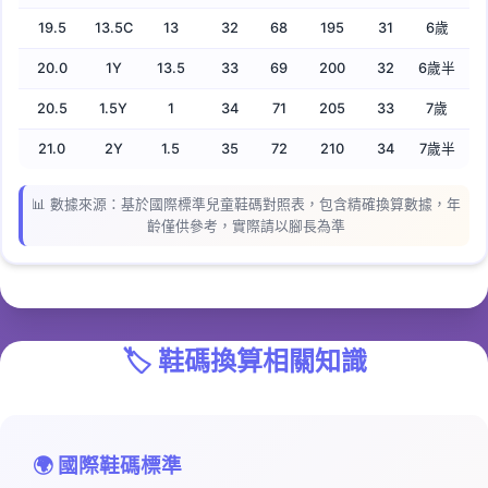
19.5
13.5C
13
32
68
195
31
6歲
20.0
1Y
13.5
33
69
200
32
6歲半
20.5
1.5Y
1
34
71
205
33
7歲
21.0
2Y
1.5
35
72
210
34
7歲半
📊 數據來源：基於國際標準兒童鞋碼對照表，包含精確換算數據，年
齡僅供參考，實際請以腳長為準
🏷️
鞋碼換算相關知識
🌍 國際鞋碼標準