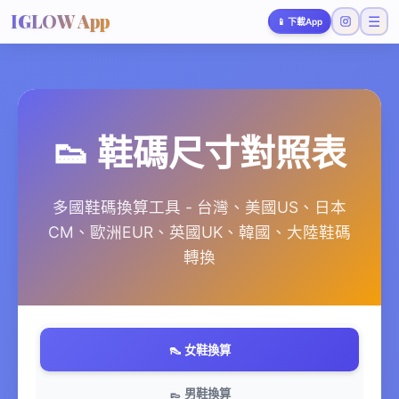
IGLOW App
☰
📱
下載App
👟 鞋碼尺寸對照表
多國鞋碼換算工具 - 台灣、美國US、日本
CM、歐洲EUR、英國UK、韓國、大陸鞋碼
轉換
👠 女鞋換算
👞 男鞋換算