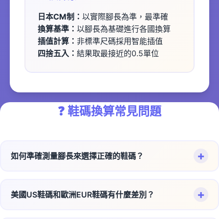
日本CM制：
以實際腳長為準，最準確
換算基準：
以腳長為基礎進行各國換算
插值計算：
非標準尺碼採用智能插值
四捨五入：
結果取最接近的0.5單位
❓
鞋碼換算常見問題
+
如何準確測量腳長來選擇正確的鞋碼？
正確測量腳長的步驟：
+
美國US鞋碼和歐洲EUR鞋碼有什麼差別？
準備一張A4紙和尺或捲尺
赤腳站在紙上，身體重心平均分配
兩種鞋碼系統的主要差異：