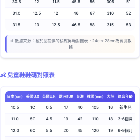
30.5
12
11.5
45.5
86
305
51
31.0
12.5
12
46
87
310
52
31.5
13
12.5
46.5
88
315
53
📊 數據來源：基於您提供的精確男鞋對照表，24cm-28cm為實測數
據
👶 兒童鞋鞋碼對照表
日本(cm)
美國U.S
英國U.K
歐洲EUR
台灣
韓國(mm)
大陸
適合年齡
10.5
1C
0.5
17
40
105
16
新生兒
11.0
5C
4.5
19
42
110
18
3-6個月
12.0
6C
5.5
20
45
120
19
6-9個月