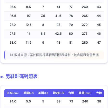
26.0
9.5
7
41
77
260
43
30.0
11.5
11
45
85
300
50
26.5
10
7.5
41.5
78
265
44
📊 男鞋尺碼特點：
27.0
10.5
8
42
79
270
45
尺碼範圍：
24cm-30cm涵蓋大部分男性腳型
27.5
11
8.5
42.5
80
275
46
常見尺碼：
25-27cm是最常見的男鞋尺碼
28.0
11.5
9
43
81
280
47
品牌建議：
運動鞋品牌多採用美國US碼或日本CM碼
商務皮鞋：
歐洲品牌多使用EUR碼標示
📊 數據來源：基於國際標準鞋碼對照表編制，包含精確測量數據
👞 實用建議：男鞋選購時建議預留0.5-1cm空間，確
保舒適度和透氣性
👞 男鞋鞋碼對照表
日本(cm)
美國U.S
英國U.K
歐洲EUR
台灣
韓國(mm)
大陸
24.0
5.5
5
39
73
240
38