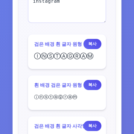
검은 배경 흰 글자 원형
복사
ⒾⓃⓈⓉⒶⒼⓇⒶⓂ
흰 배경 검은 글자 원형
복사
ⓘⓝⓢⓣⓐⓖⓡⓐⓜ
검은 배경 흰 글자 사각형
복사