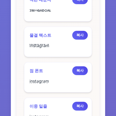
ᴈᴍᴒᴓᴀᴆᴑᴀᴌ
물결 텍스트
복사
ĩñs̃t̃ãg̃r̃ãm̃
점 폰트
복사
ịṇṣṭạg̣ṛạṃ
이중 밑줄
복사