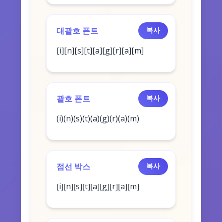
대괄호 폰트
복사
[i][n][s][t][a][g][r][a][m]
괄호 폰트
복사
(i)(n)(s)(t)(a)(g)(r)(a)(m)
점선 박스
복사
⦋i⦌⦋n⦌⦋s⦌⦋t⦌⦋a⦌⦋g⦌⦋r⦌⦋a⦌⦋m⦌