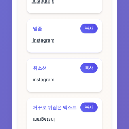
i̳n̳s̳t̳a̳g̳r̳a̳m̳
밑줄
복사
i̲n̲s̲t̲a̲g̲r̲a̲m̲
취소선
복사
i̶n̶s̶t̶a̶g̶r̶a̶m̶
거꾸로 뒤집은 텍스트
복사
ɯɐɹƃɐʇsuᴉ