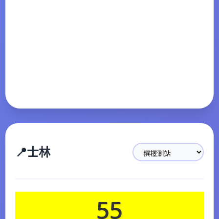
📍
士林
55